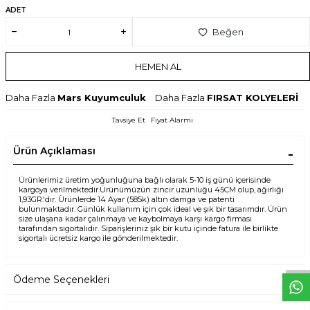
ADET
Beğen
HEMEN AL
Daha Fazla
Mars Kuyumculuk
Daha Fazla
FIRSAT KOLYELERİ
Tavsiye Et
Fiyat Alarmı
Ürün Açıklaması
Ürünlerimiz üretim yoğunluğuna bağlı olarak 5-10 iş günü içerisinde
kargoya verilmektedir.Ürünümüzün zincir uzunluğu 45CM olup, ağırlığı
1,93GR.'dır. Ürünlerde 14 Ayar (585k) altın damga ve patenti
bulunmaktadır. Günlük kullanım için çok ideal ve şık bir tasarımdır. Ürün
size ulaşana kadar çalınmaya ve kaybolmaya karşı kargo firması
tarafından sigortalıdır. Siparişleriniz şık bir kutu içinde fatura ile birlikte
W
h
t
s
p
p
D
e
s
e
H
a
t
t
sigortalı ücretsiz kargo ile gönderilmektedir.
Ödeme Seçenekleri