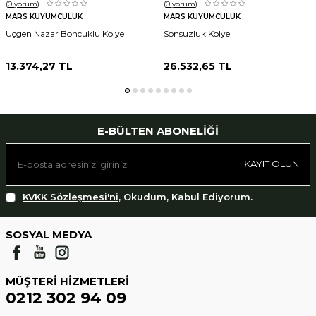
(0
yorum)
(0
yorum)
MARS KUYUMCULUK
MARS KUYUMCULUK
Üçgen Nazar Boncuklu Kolye
Sonsuzluk Kolye
13.374,27
TL
26.532,65
TL
E-BÜLTEN ABONELIĞI
KAYIT OLUN
KVKK Sözleşmesi'ni
, Okudum, Kabul Ediyorum.
SOSYAL MEDYA
MÜŞTERI HIZMETLERI
0212 302 94 09