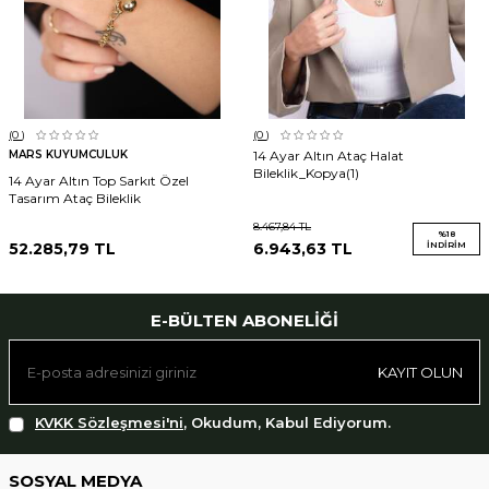
(0
)
(0
)
MARS KUYUMCULUK
14 Ayar Altın Ataç Halat
Bileklik_Kopya(1)
14 Ayar Altın Top Sarkıt Özel
Tasarım Ataç Bileklik
8.467,84
TL
%
18
52.285,79
TL
6.943,63
TL
İNDIRIM
E-BÜLTEN ABONELIĞI
KAYIT OLUN
KVKK Sözleşmesi'ni
, Okudum, Kabul Ediyorum.
SOSYAL MEDYA