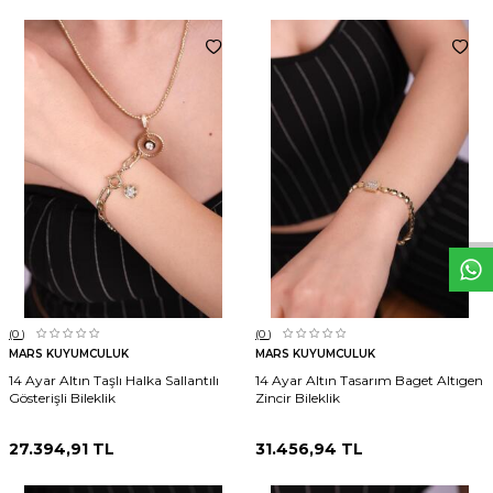
W
h
t
s
p
p
D
e
s
e
H
a
t
t
(0
)
(0
)
MARS KUYUMCULUK
MARS KUYUMCULUK
14 Ayar Altın Taşlı Halka Sallantılı
14 Ayar Altın Tasarım Baget Altıgen
Gösterişli Bileklik
Zincir Bileklik
27.394,91
TL
31.456,94
TL