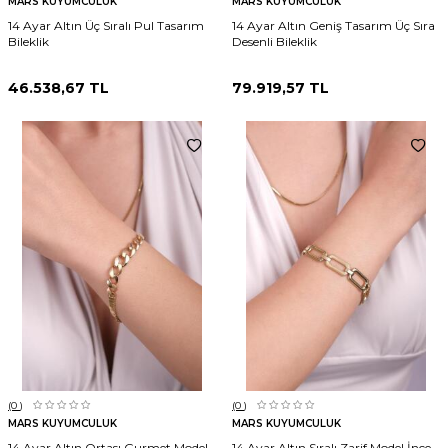
MARS KUYUMCULUK
MARS KUYUMCULUK
14 Ayar Altın Üç Sıralı Pul Tasarım
14 Ayar Altın Geniş Tasarım Üç Sıra
Bileklik
Desenli Bileklik
46.538,67
TL
79.919,57
TL
(0
)
(0
)
MARS KUYUMCULUK
MARS KUYUMCULUK
14 Ayar Altın Ortası Gurmet Model
14 Ayar Altın Sıralı Zarif Model İnce