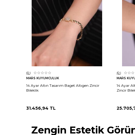
Sepete Ekle
(0
)
(0
)
MARS KUYUMCULUK
MARS KUY
14 Ayar Altın Tasarım Baget Altıgen Zincir
14 Ayar Al
Bileklik
Zincir Bile
31.456,94
TL
25.705,
Zengin Estetik Görü