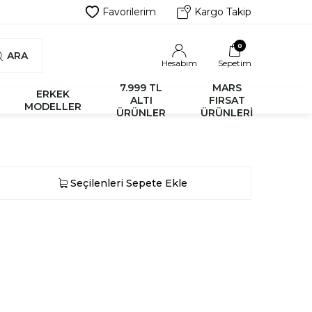
Favorilerim
Kargo Takip
0
ARA
Hesabım
Sepetim
7.999 TL
MARS
ERKEK
ALTI
FIRSAT
MODELLER
ÜRÜNLER
ÜRÜNLERİ
Seçilenleri Sepete Ekle