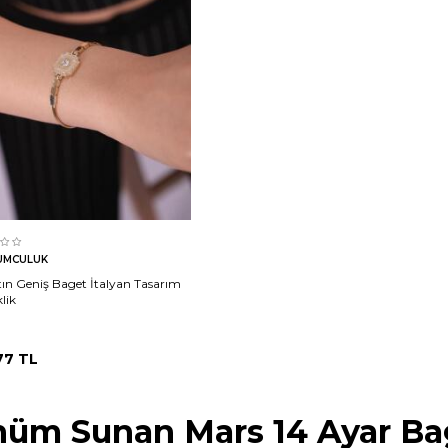
Sepete Ekle
UMCULUK
tın Geniş Baget İtalyan Tasarım
klik
77
TL
nüm Sunan Mars 14 Ayar Bage