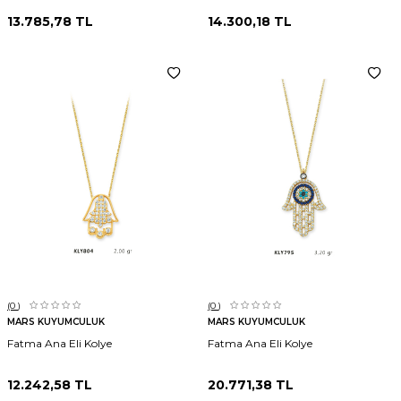
13.785,78
TL
14.300,18
TL
(0
)
(0
)
MARS KUYUMCULUK
MARS KUYUMCULUK
Fatma Ana Eli Kolye
Fatma Ana Eli Kolye
12.242,58
TL
20.771,38
TL