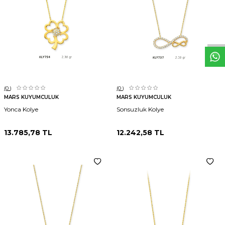
W
h
t
s
p
p
D
e
s
e
H
a
t
t
(0
)
(0
)
MARS KUYUMCULUK
MARS KUYUMCULUK
Yonca Kolye
Sonsuzluk Kolye
13.785,78
TL
12.242,58
TL