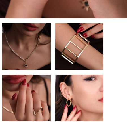
KOLYE
BİLEKLİK
KEŞFET
KEŞFET