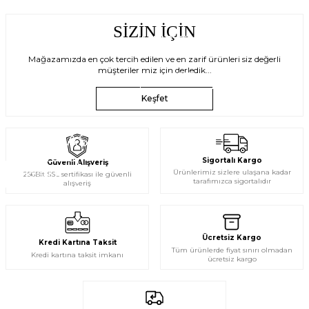
SİZİN İÇİN
YÜZÜK
KÜPE
Mağazamızda en çok tercih edilen ve en zarif ürünleri siz değerli
müşterilerimiz için derledik...
KEŞFET
KEŞFET
Keşfet
ÖZEL TASARIM
Sigortalı Kargo
Güvenli Alışveriş
Ürünlerimiz sizlere ulaşana kadar
KEŞFET
256Bit SSL sertifikası ile güvenli
tarafımızca sigortalıdır
alışveriş
Ücretsiz Kargo
Kredi Kartına Taksit
Tüm ürünlerde fiyat sınırı olmadan
Kredi kartına taksit imkanı
ücretsiz kargo