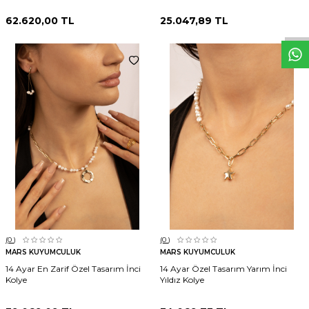
W
h
t
s
p
p
D
e
s
e
H
a
t
t
62.620,00
TL
25.047,89
TL
(0
)
(0
)
MARS KUYUMCULUK
MARS KUYUMCULUK
14 Ayar En Zarif Özel Tasarım İnci
14 Ayar Özel Tasarım Yarım İnci
Kolye
Yıldız Kolye