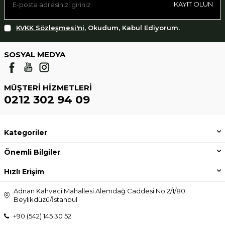
KAYIT OLUN
KVKK Sözleşmesi'ni
, Okudum, Kabul Ediyorum.
SOSYAL MEDYA
MÜŞTERI HIZMETLERI
0212 302 94 09
Kategoriler
Önemli Bilgiler
Hızlı Erişim
Adnan Kahveci Mahallesi Alemdağ Caddesi No 2/1/80
Beylikdüzü/İstanbul
+90 (542) 145 30 52