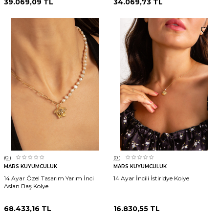
39.069,09
TL
34.069,73
TL
(0
)
(0
)
MARS KUYUMCULUK
MARS KUYUMCULUK
14 Ayar Özel Tasarım Yarım İnci
14 Ayar İncili İstiridye Kolye
Aslan Baş Kolye
68.433,16
TL
16.830,55
TL