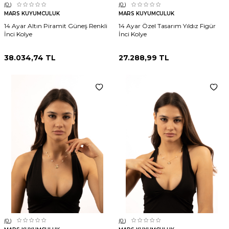
(0
)
(0
)
MARS KUYUMCULUK
MARS KUYUMCULUK
14 Ayar Altın Piramit Güneş Renkli
14 Ayar Özel Tasarım Yıldız Figür
İnci Kolye
İnci Kolye
38.034,74
TL
27.288,99
TL
(0
)
(0
)