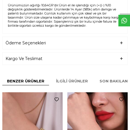
W
h
t
s
p
p
D
e
s
e
H
a
t
t
Ürünümüzün ağırlğı 10,64GR'dir.Ürün el ile işlendiği için (+)(-) %10
değişiklik gösterebilmektedir. Ürünlerde 14 Ayar (585k) altın damga ve
patenti bulunmaktadır. Günlük kullanım için çok ideal ve şık bir
tasarımdır. Ürün size ulaşana kadar çalınmaya ve kaybolmaya karşı kargo
firması tarafından sigortalıdır. Siparişleriniz şık bir kutu içinde fatura ile
birlikte sigortalı ücretsiz kargo ile gönderilmektedir.
Ödeme Seçenekleri
Kargo Ve Teslimat
BENZER ÜRÜNLER
İLGILI ÜRÜNLER
SON BAKILAN