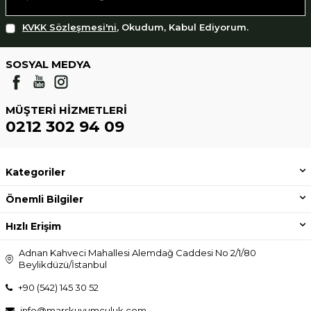
KVKK Sözleşmesi'ni
, Okudum, Kabul Ediyorum.
SOSYAL MEDYA
MÜŞTERI HIZMETLERI
0212 302 94 09
Kategoriler
Önemli Bilgiler
Hızlı Erişim
Adnan Kahveci Mahallesi Alemdağ Caddesi No 2/1/80
Beylikdüzü/İstanbul
+90 (542) 145 30 52
info@marskuyumculuk.com