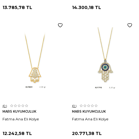
13.785,78
TL
14.300,18
TL
(0
)
(0
)
MARS KUYUMCULUK
MARS KUYUMCULUK
Fatma Ana Eli Kolye
Fatma Ana Eli Kolye
12.242,58
TL
20.771,38
TL