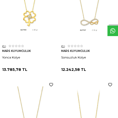
W
h
t
s
p
p
D
e
s
e
H
a
t
t
(0
)
(0
)
MARS KUYUMCULUK
MARS KUYUMCULUK
Yonca Kolye
Sonsuzluk Kolye
13.785,78
TL
12.242,58
TL