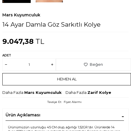
Mars Kuyumculuk
14 Ayar Damla Göz Sarkıtlı Kolye
9.047,38
TL
ADET
Beğen
HEMEN AL
Daha Fazla
Mars Kuyumculuk
Daha Fazla
Zarif Kolye
Tavsiye Et
Fiyat Alarmı
Ürün Açıklaması
W
h
t
s
p
p
D
e
s
e
H
a
t
t
Ürünümüzün uzunluğu 45 CM olup, ağırlığı 1,52GR.'dır. Ürünlerde 14