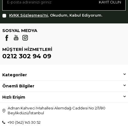
KAYIT OLUN
KVKK Sözleşmesi'ni
, Okudum, Kabul Ediyorum.
SOSYAL MEDYA
MÜŞTERI HIZMETLERI
0212 302 94 09
Kategoriler
Önemli Bilgiler
Hızlı Erişim
Adnan Kahveci Mahallesi Alemdağ Caddesi No 2/1/80
Beylikdüzü/İstanbul
+90 (542) 145 30 52