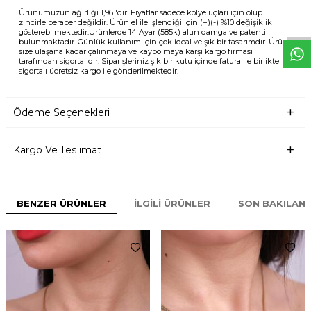
W
h
t
s
p
p
D
e
s
e
H
a
t
t
Ürünümüzün ağırlığı 1,96 'dır. Fiyatlar sadece kolye uçları için olup
zincirle beraber değildir. Ürün el ile işlendiği için (+)(-) %10 değişiklik
gösterebilmektedir.Ürünlerde 14 Ayar (585k) altın damga ve patenti
bulunmaktadır. Günlük kullanım için çok ideal ve şık bir tasarımdır. Ürün
size ulaşana kadar çalınmaya ve kaybolmaya karşı kargo firması
tarafından sigortalıdır. Siparişleriniz şık bir kutu içinde fatura ile birlikte
sigortalı ücretsiz kargo ile gönderilmektedir.
Ödeme Seçenekleri
Kargo Ve Teslimat
BENZER ÜRÜNLER
İLGILI ÜRÜNLER
SON BAKILAN