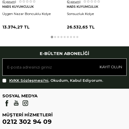
(0
yorum)
(0
yorum)
MARS KUYUMCULUK
MARS KUYUMCULUK
Üçgen Nazar Boncuklu Kolye
Sonsuzluk Kolye
13.374,27
TL
26.532,65
TL
E-BÜLTEN ABONELIĞI
KAYIT OLUN
KVKK Sözleşmesi'ni
, Okudum, Kabul Ediyorum.
SOSYAL MEDYA
MÜŞTERI HIZMETLERI
0212 302 94 09