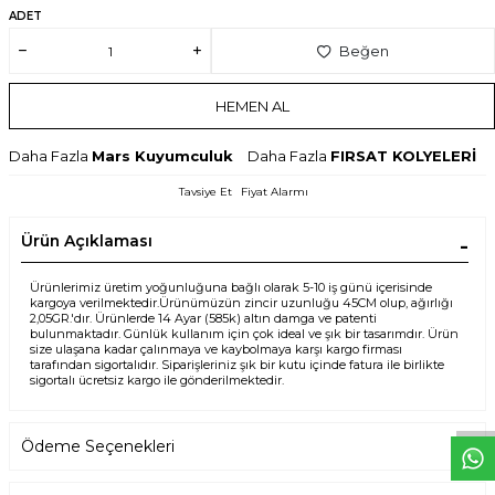
ADET
Beğen
HEMEN AL
Daha Fazla
Mars Kuyumculuk
Daha Fazla
FIRSAT KOLYELERİ
Tavsiye Et
Fiyat Alarmı
Ürün Açıklaması
Ürünlerimiz üretim yoğunluğuna bağlı olarak 5-10 iş günü içerisinde
kargoya verilmektedir.Ürünümüzün zincir uzunluğu 45CM olup, ağırlığı
2,05GR.'dır. Ürünlerde 14 Ayar (585k) altın damga ve patenti
bulunmaktadır. Günlük kullanım için çok ideal ve şık bir tasarımdır. Ürün
size ulaşana kadar çalınmaya ve kaybolmaya karşı kargo firması
tarafından sigortalıdır. Siparişleriniz şık bir kutu içinde fatura ile birlikte
W
h
t
s
p
p
D
e
s
e
H
a
t
t
sigortalı ücretsiz kargo ile gönderilmektedir.
Ödeme Seçenekleri