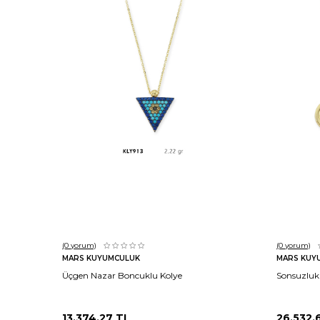
Sepete Ekle
(0
yorum)
(0
yorum)
MARS KUYUMCULUK
MARS KUY
Üçgen Nazar Boncuklu Kolye
Sonsuzluk
13.374,27
TL
26.532,