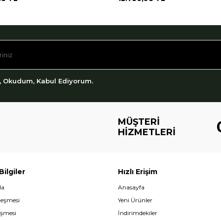
, Okudum, Kabul Ediyorum.
MÜŞTERI
HIZMETLERI
ilgiler
Hızlı Erişim
da
Anasayfa
leşmesi
Yeni Ürünler
eşmesi
İndirimdekiler