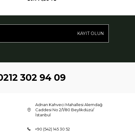
KAYIT OLUN
0212 302 94 09
Adnan Kahveci Mahallesi Alemdağ
Caddesi No 2/1/80 Beylikdüzü/
İstanbul
+90 (542) 145 30 52