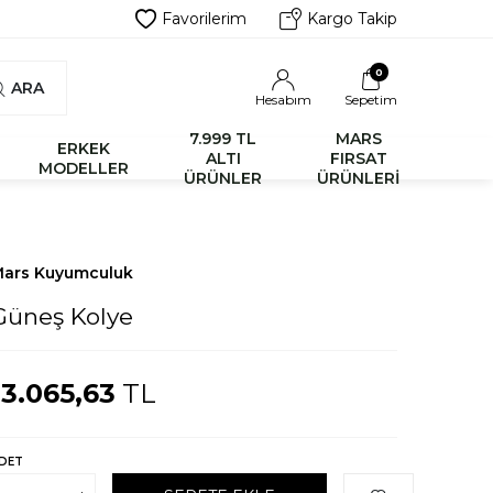
Favorilerim
Kargo Takip
0
ARA
Hesabım
Sepetim
7.999 TL
MARS
ERKEK
ALTI
FIRSAT
MODELLER
ÜRÜNLER
ÜRÜNLERİ
ars Kuyumculuk
Güneş Kolye
13.065,63
TL
DET