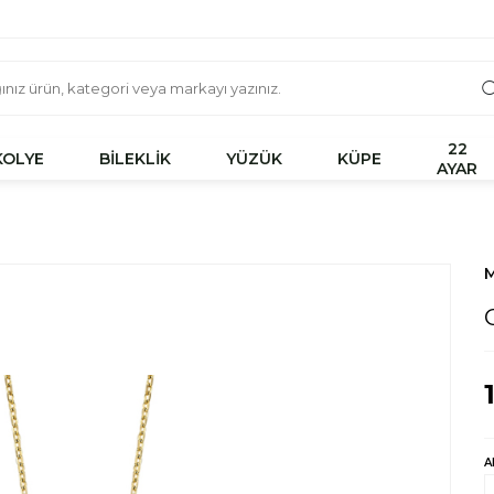
22
KOLYE
BİLEKLİK
YÜZÜK
KÜPE
AYAR
M
A