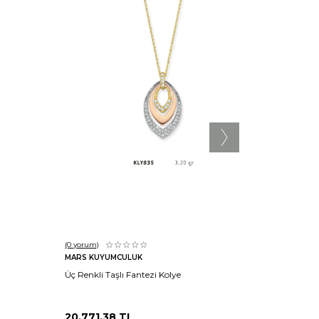
Sepete Ekle
(0
yorum)
(0
yorum)
MARS KUYUMCULUK
MARS KU
Üç Renkli Taşlı Fantezi Kolye
Vav Kolye
20.771,38
TL
15.071,