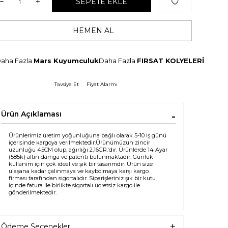
SEPETE EKLE
HEMEN AL
aha Fazla
Mars Kuyumculuk
Daha Fazla
FIRSAT KOLYELERİ
Tavsiye Et
Fiyat Alarmı
Ürün Açıklaması
Ürünlerimiz üretim yoğunluğuna bağlı olarak 5-10 iş günü
içerisinde kargoya verilmektedir.Ürünümüzün zincir
uzunluğu 45CM olup, ağırlığı 2,16GR.'dır. Ürünlerde 14 Ayar
(585k) altın damga ve patenti bulunmaktadır. Günlük
kullanım için çok ideal ve şık bir tasarımdır. Ürün size
ulaşana kadar çalınmaya ve kaybolmaya karşı kargo
firması tarafından sigortalıdır. Siparişleriniz şık bir kutu
içinde fatura ile birlikte sigortalı ücretsiz kargo ile
gönderilmektedir.
Ödeme Seçenekleri