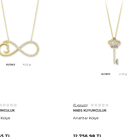
Sepete Ekle
Sepete Ekle
(0
yorum)
UMCULUK
MARS KUYUMCULUK
 Kolye
Anahtar Kolye
65
TL
12.756,98
TL