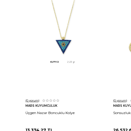
Sepete Ekle
(0
yorum)
(0
yorum)
MARS KUYUMCULUK
MARS KUY
Üçgen Nazar Boncuklu Kolye
Sonsuzluk
13.374,27
TL
26.532,