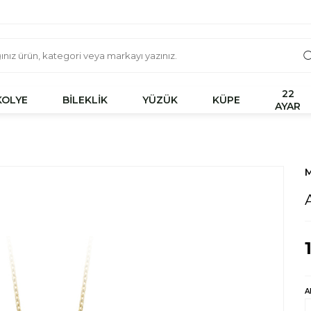
22
KOLYE
BİLEKLİK
YÜZÜK
KÜPE
AYAR
M
A