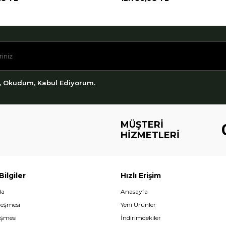
, Okudum, Kabul Ediyorum.
MÜŞTERI
HIZMETLERI
ilgiler
Hızlı Erişim
da
Anasayfa
leşmesi
Yeni Ürünler
eşmesi
İndirimdekiler