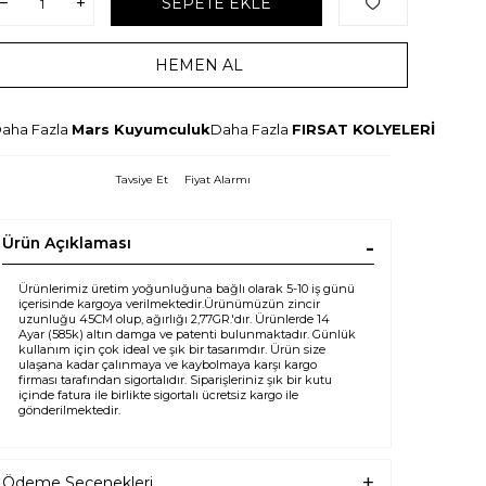
SEPETE EKLE
HEMEN AL
aha Fazla
Mars Kuyumculuk
Daha Fazla
FIRSAT KOLYELERİ
Tavsiye Et
Fiyat Alarmı
Ürün Açıklaması
Ürünlerimiz üretim yoğunluğuna bağlı olarak 5-10 iş günü
içerisinde kargoya verilmektedir.Ürünümüzün zincir
uzunluğu 45CM olup, ağırlığı 2,77GR.'dır. Ürünlerde 14
Ayar (585k) altın damga ve patenti bulunmaktadır. Günlük
kullanım için çok ideal ve şık bir tasarımdır. Ürün size
ulaşana kadar çalınmaya ve kaybolmaya karşı kargo
firması tarafından sigortalıdır. Siparişleriniz şık bir kutu
içinde fatura ile birlikte sigortalı ücretsiz kargo ile
gönderilmektedir.
Ödeme Seçenekleri