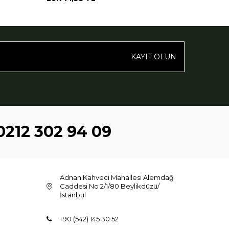
KAYIT OLUN
0212 302 94 09
Adnan Kahveci Mahallesi Alemdağ
Caddesi No 2/1/80 Beylikdüzü/
İstanbul
+90 (542) 145 30 52