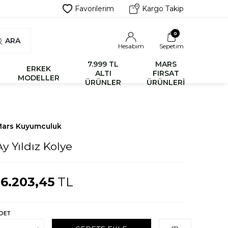
Favorilerim
Kargo Takip
0
ARA
Hesabım
Sepetim
7.999 TL
MARS
ERKEK
ALTI
FIRSAT
MODELLER
ÜRÜNLER
ÜRÜNLERİ
ars Kuyumculuk
Ay Yıldız Kolye
16.203,45
TL
DET