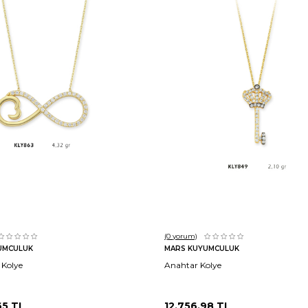
Sepete Ekle
Sepete Ekle
(0
yorum)
UMCULUK
MARS KUYUMCULUK
 Kolye
Anahtar Kolye
65
TL
12.756,98
TL