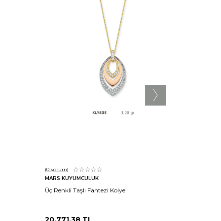
Sepete Ekle
(0
yorum)
(0
yorum)
MARS KUYUMCULUK
MARS KU
Üç Renkli Taşlı Fantezi Kolye
Vav Kolye
20.771,38
TL
15.071,